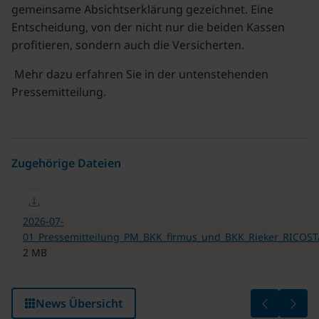
gemeinsame Absichtserklärung gezeichnet. Eine
Entscheidung, von der nicht nur die beiden Kassen
profitieren, sondern auch die Versicherten.
Mehr dazu erfahren Sie in der untenstehenden
Pressemitteilung.
Zugehörige Dateien
2026-07-
01_Pressemitteilung_PM_BKK_firmus_und_BKK_Rieker_RICOSTA
2 MB
Änderung d
Viele
News Übersicht