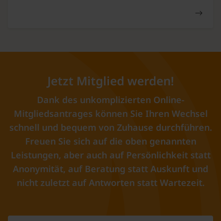
Jetzt Mitglied werden!
Dank des unkomplizierten Online-
Mitgliedsantrages können Sie Ihren Wechsel
schnell und bequem von Zuhause durchführen.
Freuen Sie sich auf die oben genannten
Leistungen, aber auch auf Persönlichkeit statt
Anonymität, auf Beratung statt Auskunft und
nicht zuletzt auf Antworten statt Wartezeit.