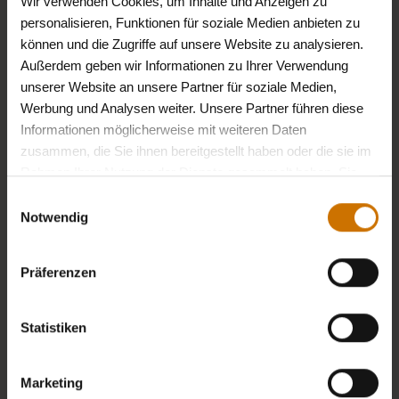
Wir verwenden Cookies, um Inhalte und Anzeigen zu
28. Juli 2026
personalisieren, Funktionen für soziale Medien anbieten zu
Die soziale Kraft des Sports im Fokus:
können und die Zugriffe auf unsere Website zu analysieren.
BKK firmus neuer…
Außerdem geben wir Informationen zu Ihrer Verwendung
unserer Website an unsere Partner für soziale Medien,
Werbung und Analysen weiter. Unsere Partner führen diese
Informationen möglicherweise mit weiteren Daten
Presse
zusammen, die Sie ihnen bereitgestellt haben oder die sie im
Rahmen Ihrer Nutzung der Dienste gesammelt haben. Sie
geben Einwilligung zu unseren Cookies, wenn Sie unsere
Einwilligungsauswahl
Webseite weiterhin nutzen.
Datenschutzerklärung
Notwendig
Präferenzen
Statistiken
Marketing