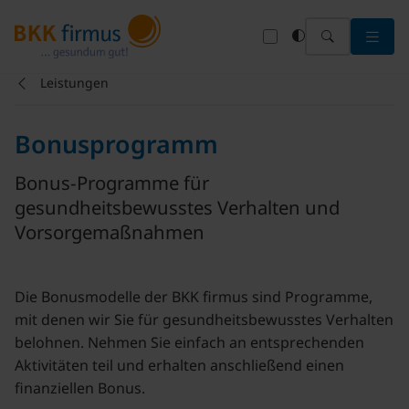
Menü 
Leistungen
Bonusprogramm
Bonus-Programme für
gesundheitsbewusstes Verhalten und
Vorsorgemaßnahmen
Die Bonusmodelle der BKK firmus sind Programme,
mit denen wir Sie für gesundheitsbewusstes Verhalten
belohnen. Nehmen Sie einfach an entsprechenden
Aktivitäten teil und erhalten anschließend einen
finanziellen Bonus.