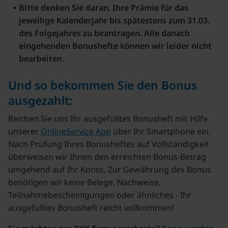
Bitte denken Sie daran, Ihre Prämie für das
jeweilige Kalenderjahr bis spätestens zum 31.03.
des Folgejahres zu beantragen. Alle danach
eingehenden Bonushefte können wir leider nicht
bearbeiten.
Und so bekommen Sie den Bonus
ausgezahlt:
Reichen Sie uns Ihr ausgefülltes Bonusheft mit Hilfe
unserer
OnlineService App
über Ihr Smartphone ein.
Nach Prüfung Ihres Bonusheftes auf Vollständigkeit
überweisen wir Ihnen den erreichten Bonus-Betrag
umgehend auf Ihr Konto. Zur Gewährung des Bonus
benötigen wir keine Belege, Nachweise,
Teilnahmebescheinigungen oder ähnliches - Ihr
ausgefülltes Bonusheft reicht vollkommen!