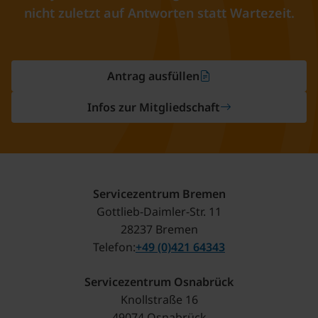
nicht zuletzt auf Antworten statt Wartezeit.
Antrag ausfüllen
Infos zur Mitgliedschaft
Servicezentrum Bremen
Gottlieb-Daimler-Str. 11
28237 Bremen
Telefon
+49 (0)421 64343
Servicezentrum Osnabrück
Knollstraße 16
49074 Osnabrück