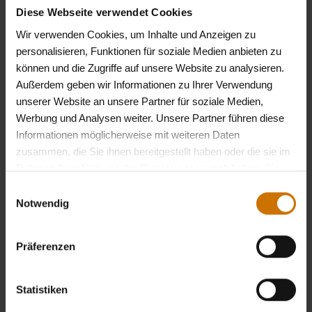
Diese Webseite verwendet Cookies
Bonus sieht Wahlpflicht-Maßnahmen (1 & 2) und
weitere Maßnahmen (3-6) vor.
Wir verwenden Cookies, um Inhalte und Anzeigen zu
personalisieren, Funktionen für soziale Medien anbieten zu
Wahlpflicht-Maßnahmen (1 & 2):
können und die Zugriffe auf unsere Website zu analysieren.
Außerdem geben wir Informationen zu Ihrer Verwendung
Nachweis über eine regelmäßige und aktive
unserer Website an unsere Partner für soziale Medien,
Mitgliedschaft im Sportverein oder einer
Werbung und Analysen weiter. Unsere Partner führen diese
qualifizierten Fitness-Einrichtung (mind. 26 x pro
Informationen möglicherweise mit weiteren Daten
Jahr)
zusammen, die Sie ihnen bereitgestellt haben oder die sie im
Rahmen Ihrer Nutzung der Dienste gesammelt haben. Sie
Präventionskurs gemäß § 20 Abs. 5 SGB V
geben Einwilligung zu unseren Cookies, wenn Sie unsere
Einwilligungsauswahl
Von diesen Wahlpflicht-Maßnahmen muss
Webseite weiterhin nutzen.
Datenschutzerklärung
Notwendig
mindestens eine Maßnahme erfüllt sein.
Präferenzen
Weitere Maßnahmen (3-6) sind:
Nachweis des Normalgewichtes
Statistiken
Erwerb des Sportabzeichens des Deutschen