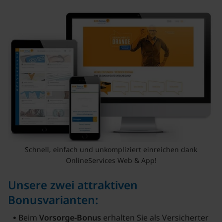
Schnell, einfach und unkompliziert einreichen dank
OnlineServices Web & App!
Unsere zwei attraktiven
Bonusvarianten:
Beim
Vorsorge-Bonus
erhalten Sie als Versicherter