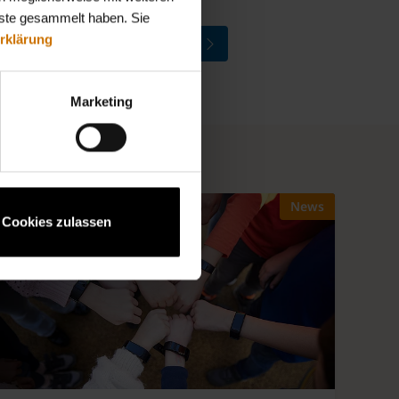
nste gesammelt haben. Sie
BKK firmus künftig nicht mehr bu
Gemeinsam in die Zukunft: B
rklärung
Marketing
News
Cookies zulassen