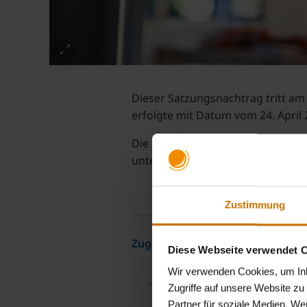
Dieser Satzungsnachtrag tritt am
erfolgte mit Datum vom 24. Apri
Die Satzung kann während der übl
unter
www.bkk-firmus.de
eingese
Zustimmung
Zugehörige Dateien
Diese Webseite verwendet 
Wir verwenden Cookies, um Inha
Bekanntmachung_Änderung_der
Zugriffe auf unsere Website z
Partner für soziale Medien, We