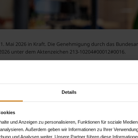
 1. Mai 2026 in Kraft. Die Genehmigung durch das Bundesam
l 2026 unter dem Aktenzeichen 213-10204#00012#0016.
ichen Geschäftszeiten in den Servicezentren der Betriebs
hen werden.
Details
Cookies
lte und Anzeigen zu personalisieren, Funktionen für soziale Medien
_Satzung__KV_35._Nachtrag_zum_01.05.2026_.pdf
104 KB
u analysieren. Außerdem geben wir Informationen zu Ihrer Verwendun
rbung und Analysen weiter. Unsere Partner führen diese Informatione