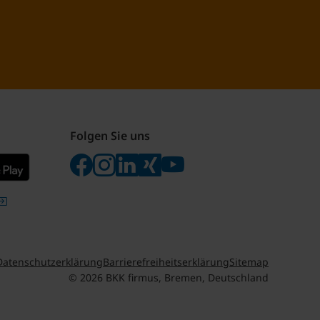
Folgen Sie uns
Folgen Sie uns auf Facebook
Folgen Sie uns auf Instagram
Besuchen Sie uns bei LinkedIn
Besuchen Sie uns bei Xing
Besuchen Sie uns bei yo
Datenschutzerklärung
Barrierefreiheitserklärung
Sitemap
© 2026 BKK firmus, Bremen, Deutschland