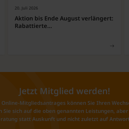
20. Juli 2026
Aktion bis Ende August verlängert:
Rabattierte…
Jetzt Mitglied werden!
 Online-Mitgliedsantrages können Sie Ihren Wechs
Sie sich auf die oben genannten Leistungen, aber 
ratung statt Auskunft und nicht zuletzt auf Antwort