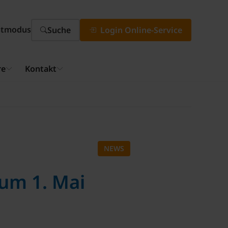
stmodus
Suche
Login Online-Service
re
Kontakt
NEWS
um 1. Mai