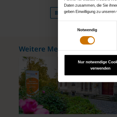
Daten zusammen, die Sie ihnen
geben Einwilligung zu unseren
News Übersicht
Einwilligungsauswahl
Notwendig
Weitere Meldungen zu dies
New
Nur notwendige Cook
verwenden