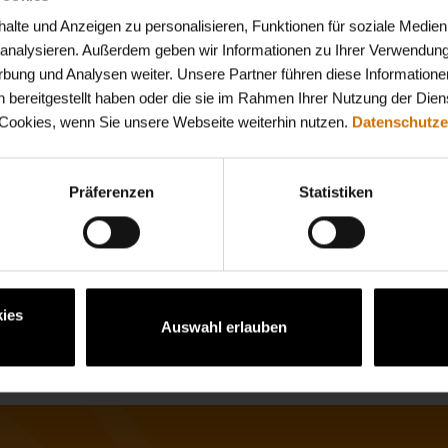
sionelle Unterstützung für die Arbeit im
lte und Anzeigen zu personalisieren, Funktionen für soziale Medien
u analysieren. Außerdem geben wir Informationen zu Ihrer Verwendun
rbung und Analysen weiter. Unsere Partner führen diese Informatione
 bereitgestellt haben oder die sie im Rahmen Ihrer Nutzung der Die
 Cookies, wenn Sie unsere Webseite weiterhin nutzen.
Datenschutze
re für den täglichen Einsatz in Ihrem Unternehmen.
Präferenzen
Statistiken
r als PDF downloaden und ganz bequem
nload
ies
pdf)
(PDF)
Auswahl erlauben