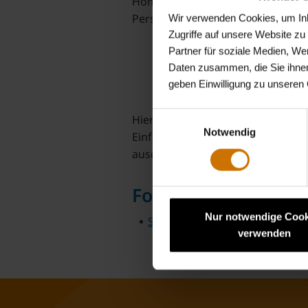
Homepage bieten wir Ihnen profes
Personalwesen.
Wir verwenden Cookies, um Inha
Zugriffe auf unsere Website z
Partner für soziale Medien, We
Daten zusammen, die Sie ihnen
geben Einwilligung zu unseren
Einwilligungsauswahl
Hier finden Sie wichtige Formula
Notwendig
Einfach das gewünschte Formula
ausdrucken.
Formular zum Dow
Nur notwendige Cook
SEPA-Basislastschriftmandat (
verwenden