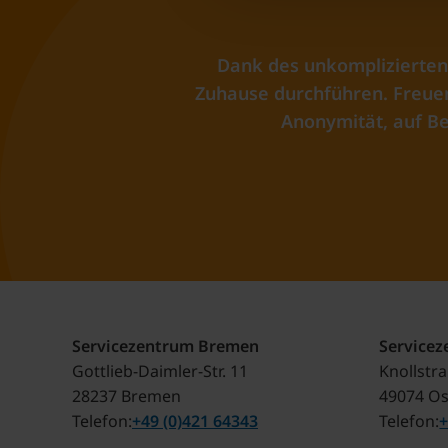
Dank des unkomplizierten
Zuhause durchführen. Freuen 
Anonymität, auf Be
Servicezentrum Bremen
Service
Gottlieb-Daimler-Str. 11
Knollstr
28237 Bremen
49074 O
Telefon
+49 (0)421 64343
Telefon
+