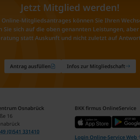
Jetzt Mitglied werden!
 Online-Mitgliedsantrages können Sie Ihren Wechs
Sie sich auf die oben genannten Leistungen, aber 
ratung statt Auskunft und nicht zuletzt auf Antwort
Antrag ausfüllen
Infos zur Mitgliedschaft
zentrum Osnabrück
BKK firmus OnlineService
aße 16
snabrück
49 (0)541 331410
Login Online-Service Web