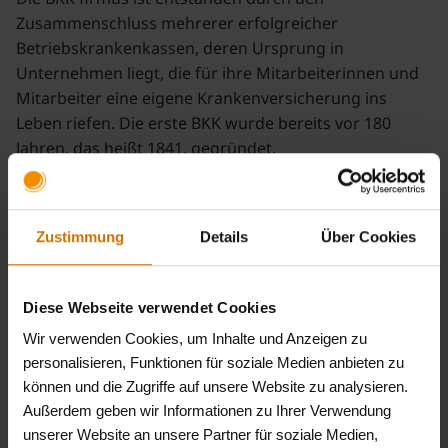
Zusammenschluss mehrerer erfolgreicher
Betriebskrankenkassen, deren Ursprung in
Unternehmen liegt, die für ihre Mitarbeiterinnen und
Mitarbeiter eine eigene Krankenversicherung ins
Leben riefen. Die erste BKK wurde bereits vor 180
Jahren, das heißt 1841, gegründet.
Heute ist die BKK firmus ein kundenorientiertes
Zustimmung
Details
Über Cookies
Serviceunternehmen, das den Kunden mit seinen
Bedürfnissen und Wünschen in den Mittelpunkt stellt.
Diese Webseite verwendet Cookies
Wir betreuen über eine Million Kunden, etwa 260.000
Arbeitgeber und sind in vielen Bundesländern für den
Wir verwenden Cookies, um Inhalte und Anzeigen zu
Großteil der Bevölkerung geöffnet.
personalisieren, Funktionen für soziale Medien anbieten zu
können und die Zugriffe auf unsere Website zu analysieren.
Außerdem geben wir Informationen zu Ihrer Verwendung
unserer Website an unsere Partner für soziale Medien,