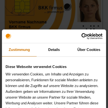
Elektronische Gesundheitskarte
Zustimmung
Details
Über Cookies
Achten Sie bei Ihrem Foto bitte auf jeden Fall auf das
Anforderungsprofil
(pdf)
(PDF).
Diese Webseite verwendet Cookies
Kinder bis zur Vollendung des 15. Lebensjahres sind
von der Anforderung ausgenommen. Kunden, die aus
Wir verwenden Cookies, um Inhalte und Anzeigen zu
personalisieren, Funktionen für soziale Medien anbieten zu
gesundheitlichen Gründen kein Foto einreichen
können und die Zugriffe auf unsere Website zu analysieren.
können, dürfen die Karte bis zu einem späteren
Außerdem geben wir Informationen zu Ihrer Verwendung
Zeitpunkt ohne Foto nutzen.
unserer Website an unsere Partner für soziale Medien,
Werbung und Analysen weiter. Unsere Partner führen diese