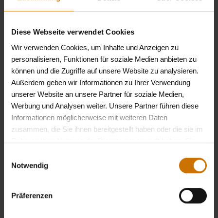
Kollegen
Diese Webseite verwendet Cookies
Das sagen unsere Azubis und Praktikanten
Wir verwenden Cookies, um Inhalte und Anzeigen zu
personalisieren, Funktionen für soziale Medien anbieten zu
können und die Zugriffe auf unsere Website zu analysieren.
Außerdem geben wir Informationen zu Ihrer Verwendung
unserer Website an unsere Partner für soziale Medien,
Werbung und Analysen weiter. Unsere Partner führen diese
Informationen möglicherweise mit weiteren Daten
zusammen, die Sie ihnen bereitgestellt haben oder die sie im
Rahmen Ihrer Nutzung der Dienste gesammelt haben. Sie
geben Einwilligung zu unseren Cookies, wenn Sie unsere
Einwilligungsauswahl
Webseite weiterhin nutzen.
Datenschutzerklärung
Notwendig
Servicezentrum Bremen
Gottlieb-Daimler-Str. 11
Präferenzen
28237 Bremen
Telefon
+49 (0)421 64343