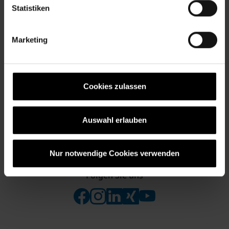
Statistiken
Servicezentrum Osnabrück
Knollstraße 16
Marketing
49074 Osnabrück
Telefon
+49 (0)541 331410
Cookies zulassen
BKK firmus OnlineService
Auswahl erlauben
Login Online-Service Web
Nur notwendige Cookies verwenden
Folgen Sie uns
Folgen Sie uns auf Facebook
Folgen Sie uns auf Instagram
Besuchen Sie uns bei Linke
Besuchen Sie uns bei X
Besuchen Sie uns 