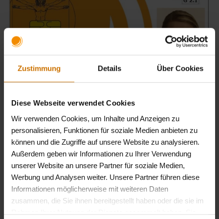
Zustimmung
Details
Über Cookies
Diese Webseite verwendet Cookies
Elektronische Gesundheitskarte
Wir verwenden Cookies, um Inhalte und Anzeigen zu
Achten Sie bei Ihrem Foto bitte auf jeden Fall auf das
personalisieren, Funktionen für soziale Medien anbieten zu
Anforderungsprofil (pdf)
(PDF).
können und die Zugriffe auf unsere Website zu analysieren.
Außerdem geben wir Informationen zu Ihrer Verwendung
Kinder bis zur Vollendung des 15. Lebensjahres sind
unserer Website an unsere Partner für soziale Medien,
von der Anforderung ausgenommen. Kunden, die aus
Werbung und Analysen weiter. Unsere Partner führen diese
gesundheitlichen Gründen kein Foto einreichen
Informationen möglicherweise mit weiteren Daten
können, dürfen die Karte bis zu einem späteren
zusammen, die Sie ihnen bereitgestellt haben oder die sie im
Zeitpunkt ohne Foto nutzen.
Rahmen Ihrer Nutzung der Dienste gesammelt haben. Sie