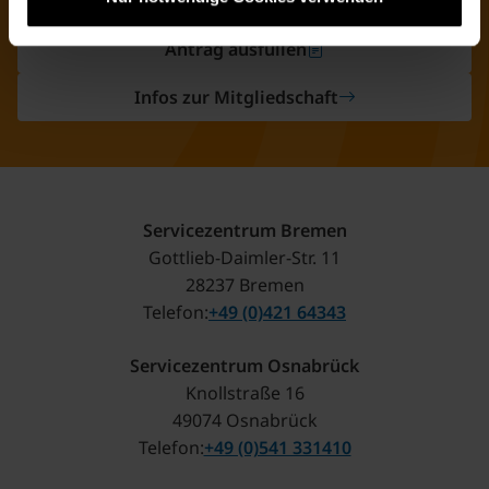
Antrag ausfüllen
Infos zur Mitgliedschaft
Servicezentrum Bremen
Gottlieb-Daimler-Str. 11
28237 Bremen
Telefon
+49 (0)421 64343
Servicezentrum Osnabrück
Knollstraße 16
49074 Osnabrück
Telefon
+49 (0)541 331410