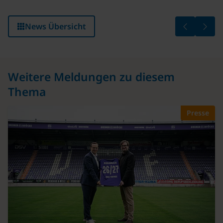
Vorstandswe
BKK f
News Übersicht
Weitere Meldungen zu diesem
Thema
Presse