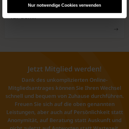
ALBA BERLIN und BKK firmus
Nur notwendige Cookies verwenden
schließen langfristige Partnerschaft
für den…
Jetzt Mitglied werden!
Dank des unkomplizierten Online-
Mitgliedsantrages können Sie Ihren Wechsel
schnell und bequem von Zuhause durchführen.
Freuen Sie sich auf die oben genannten
Leistungen, aber auch auf Persönlichkeit statt
Anonymität, auf Beratung statt Auskunft und
nicht zuletzt auf Antworten statt Wartezeit.