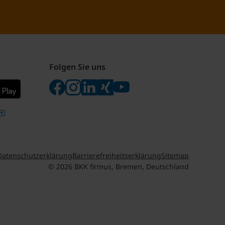
Folgen Sie uns
Folgen Sie uns auf Facebook
Folgen Sie uns auf Instagram
Besuchen Sie uns bei LinkedIn
Besuchen Sie uns bei Xing
Besuchen Sie uns bei yo
Datenschutzerklärung
Barrierefreiheitserklärung
Sitemap
© 2026 BKK firmus, Bremen, Deutschland