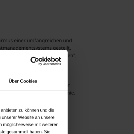
 firmus einer umfangreichen und
entmanagementsystems gestellt.
nde Ergebnisse erzielen konnten",
 "Obwohl das Verständnis,
h vergleichsweise jung ist,
voran und investiert in das
Über Cookies
innen und Mitarbeiter," betont
ngspreises der TÜV SÜD Akademie.
 anbieten zu können und die
g unserer Website an unsere
n möglicherweise mit weiteren
nste gesammelt haben. Sie