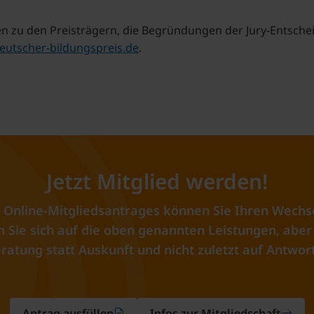
n zu den Preisträgern, die Begründungen der Jury-Entsche
utscher-bildungspreis.de
.
Jetzt Mitglied werden!
 Online-Mitgliedsantrages können Sie Ihren Wechs
Sie sich auf die oben genannten Leistungen, aber 
ratung statt Auskunft und nicht zuletzt auf Antwort
Antrag ausfüllen
Infos zur Mitgliedschaft