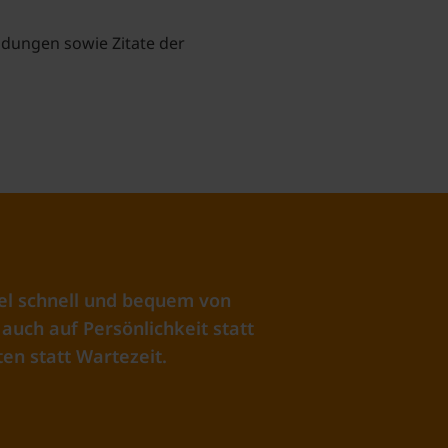
idungen sowie Zitate der
el schnell und bequem von
auch auf Persönlichkeit statt
en statt Wartezeit.