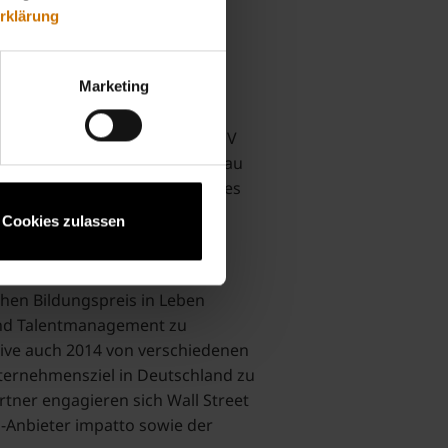
rklärung
Marketing
inable Management und der TÜV
 der Unternehmen anhand genau
axisgeprüfte Qualitätsmodell des
Cookies zulassen
en Bildungspreis in Leben
 und Talentmanagement zu
tive auch 2014 von verschiedenen
nternehmensziel in Deutschland zu
tner engagieren sich Wall Street
-Anbieter impatto sowie der