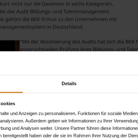
kürt nicht nur die Gewinner in sechs Kategorien,
ie das Audit Bildungs- und Talentmanagement
mit gehört die BKK firmus zu den Unternehmen mit
tmanagementsystem in Deutschland.
"Mit der Absolvierung des Audits hat sich die BKK
anspruchsvollen Prüfung ihres Bildungs- und Tal
Umso mehr freut es uns, dass wir hier hervorrage
so Marc Pohlmann, Personalleiter der BKK firmus.
betriebliche Bildung professionell zu managen, noc
schreitet die BKK firmus mit sehr viel Engagement 
Details
Bildungs- und Talentmanagement ihrer Mitarbeiter
Anne Dreyer, Projektleiterin des Deutschen Bildu
Cookies
K firmus,
lte und Anzeigen zu personalisieren, Funktionen für soziale Medien
der
u analysieren. Außerdem geben wir Informationen zu Ihrer Verwendun
.2014 von
rbung und Analysen weiter. Unsere Partner führen diese Informatione
utschen
 bereitgestellt haben oder die sie im Rahmen Ihrer Nutzung der Die
ademie