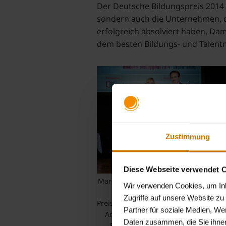
Der Deutsche Bildungspreis 2014 
sondern auch die Unternehmen, d
erfolgreich absolviert haben. Da
dem besten Bildungs- und Talen
Zustimmung
Diese Webseite verwendet 
Marc Pohlmann, Personalleiter der BK
Wir verwenden Cookies, um Inha
nimmt das Siegel im Rahmen 
Zugriffe auf unsere Website z
Preisverleihung in München am 12.05
Partner für soziale Medien, We
Anne Dreyer, Projektleiterin des De
Daten zusammen, die Sie ihnen
Bildungspreises der TÜV SÜD Ak