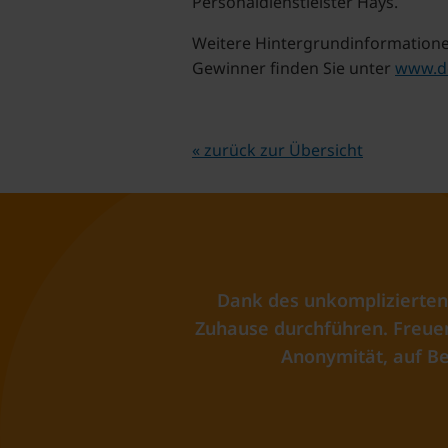
Personaldienstleister Hays.
Weitere Hintergrundinformatione
Gewinner finden Sie unter
www.de
« zurück zur Übersicht
Dank des unkomplizierten
Zuhause durchführen. Freuen 
Anonymität, auf Be