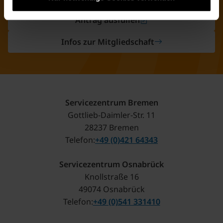
Antrag ausfüllen
Infos zur Mitgliedschaft
Servicezentrum Bremen
Gottlieb-Daimler-Str. 11
28237 Bremen
Telefon
+49 (0)421 64343
Servicezentrum Osnabrück
Knollstraße 16
49074 Osnabrück
Telefon
+49 (0)541 331410