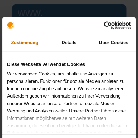
Zustimmung
Details
Über Cookies
Diese Webseite verwendet Cookies
Wir verwenden Cookies, um Inhalte und Anzeigen zu
personalisieren, Funktionen für soziale Medien anbieten zu
können und die Zugriffe auf unsere Website zu analysieren.
Außerdem geben wir Informationen zu Ihrer Verwendung
unserer Website an unsere Partner für soziale Medien,
Nach den Jahren 2016 und 2017 ist dies damit das
Werbung und Analysen weiter. Unsere Partner führen diese
dritte Jahr in Folge, in dem die BKK firmus mit dem
Informationen möglicherweise mit weiteren Daten
Prädikat "Sehr gut" ausgezeichnet wird.
zusammen, die Sie ihnen bereitgestellt haben oder die sie im
Die komplette Bewertwung der BKK firmus finden Sie
Rahmen Ihrer Nutzung der Dienste gesammelt haben. Sie