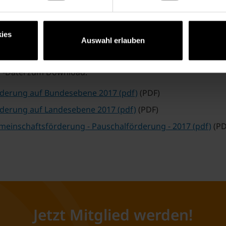
ies
Auswahl erlauben
DF-Datei zum Download:
rderung auf Bundesebene 2017 (pdf)
(PDF)
rderung auf Landesebene 2017 (pdf)
(PDF)
einschaftsförderung - Pauschalförderung - 2017 (pdf)
(PD
Jetzt Mitglied werden!