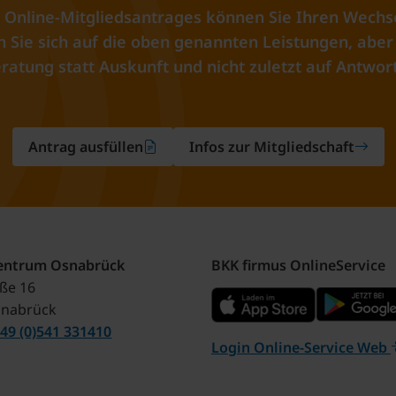
 Online-Mitgliedsantrages können Sie Ihren Wechs
Sie sich auf die oben genannten Leistungen, aber 
ratung statt Auskunft und nicht zuletzt auf Antwort
Antrag ausfüllen
Infos zur Mitgliedschaft
zentrum Osnabrück
BKK firmus OnlineService
aße 16
snabrück
49 (0)541 331410
Login Online-Service Web