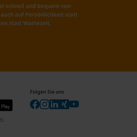
el schnell und bequem von
auch auf Persönlichkeit statt
en statt Wartezeit.
Folgen Sie uns
Folgen Sie uns auf Facebook
Folgen Sie uns auf Instagram
Besuchen Sie uns bei LinkedIn
Besuchen Sie uns bei Xing
Besuchen Sie uns bei yo