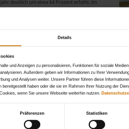
m Jahr deutlich um etwa 64 Prozent erhöht. Im
 erneut gesteigert. Der Betrag, der dann in die
 Euro je Versicherten. Damit würdigen die
as meist ehrenamtliche Engagement in diesem
tswesens.
Details
en Anträge für die Pauschal- und Projektförderung
bei den gesetzlichen Krankenkassen im Land
en Netzwerk Selbsthilfe und Bremerhavener Topf,
Cookies
n
sowie unter anderem auf folgender Internetseite:
lte und Anzeigen zu personalisieren, Funktionen für soziale Medien
u analysieren. Außerdem geben wir Informationen zu Ihrer Verwendun
rtragspartner/Selbsthilfe.html
rbung und Analysen weiter. Unsere Partner führen diese Informatione
 bereitgestellt haben oder die sie im Rahmen Ihrer Nutzung der Die
mer Krankenkassen vom 23.11.20176 (pdf)
(PDF)
 Cookies, wenn Sie unsere Webseite weiterhin nutzen.
Datenschutze
Präferenzen
Statistiken
ge der ARGE Selbsthilfe: