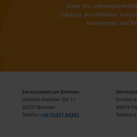
Dank des unkomplizierten
Zuhause durchführen. Freuen 
Anonymität, auf Be
Servicezentrum Bremen
Service
Gottlieb-Daimler-Str. 11
Knollstr
28237 Bremen
49074 O
Telefon
+49 (0)421 64343
Telefon
+