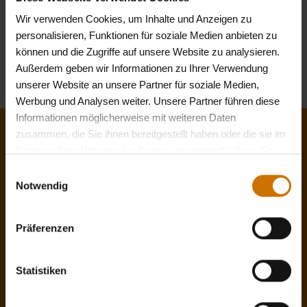
Was ändert sich bei der ambulanten Pflege?
Wir verwenden Cookies, um Inhalte und Anzeigen zu
personalisieren, Funktionen für soziale Medien anbieten zu
Was ändert sich bei Pflegehilfsmitteln?
können und die Zugriffe auf unsere Website zu analysieren.
Außerdem geben wir Informationen zu Ihrer Verwendung
« zurück zur Seite "Pflegereform 2022"
unserer Website an unsere Partner für soziale Medien,
Werbung und Analysen weiter. Unsere Partner führen diese
Informationen möglicherweise mit weiteren Daten
zusammen, die Sie ihnen bereitgestellt haben oder die sie im
Jetzt Mitglied werden!
Rahmen Ihrer Nutzung der Dienste gesammelt haben. Sie
geben Einwilligung zu unseren Cookies, wenn Sie unsere
Einwilligungsauswahl
Dank des unkomplizierten Online-
Webseite weiterhin nutzen.
Datenschutzerklärung
Notwendig
Mitgliedsantrages können Sie Ihren Wechsel
schnell und bequem von Zuhause durchführen.
Präferenzen
Freuen Sie sich auf die oben genannten
Leistungen, aber auch auf Persönlichkeit statt
Anonymität, auf Beratung statt Auskunft und
Statistiken
nicht zuletzt auf Antworten statt Wartezeit.