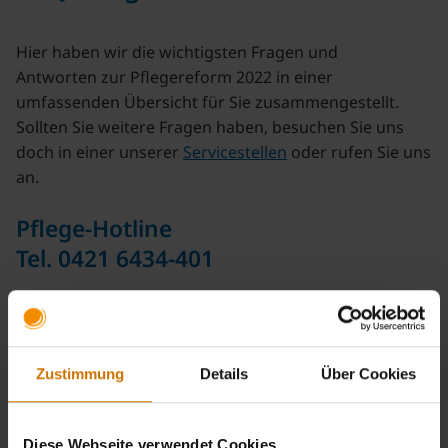
Hier haben wir die wichtigsten Fragen und
Antworten zur Pflegereform 2022 in einer
umfassenden Übersicht für Sie zusammengestellt.
Sollten Sie weitere Fragen haben, besuchen Sie uns
doch in einer unserer
Servicestellen
oder rufen Sie uns
an.
Pflege-Hotline
Tel. 0421 6434-401
Warum ist eine Pflegereform notwendig?
Was ändert sich bei der Kurzzeitpflege?
Zustimmung
Details
Über Cookies
Was ändert sich bei der stationären Pflege?
Diese Webseite verwendet Cookies