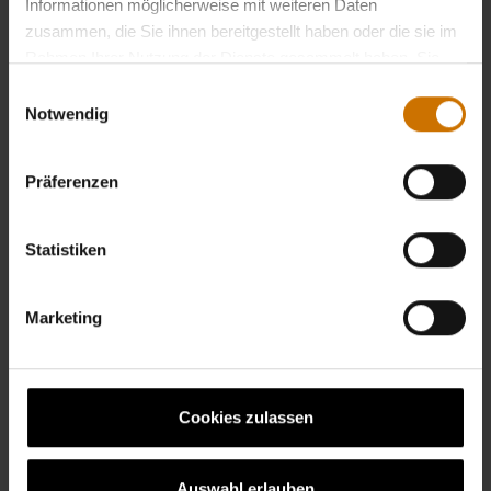
Informationen möglicherweise mit weiteren Daten
Zusammenschluss medizinischer Fachleute
zusammen, die Sie ihnen bereitgestellt haben oder die sie im
gegründet, vertritt die Belange MS-Erkrankter und
Rahmen Ihrer Nutzung der Dienste gesammelt haben. Sie
organisiert deren sozialmedizinische Nachsorge.
geben Einwilligung zu unseren Cookies, wenn Sie unsere
Einwilligungsauswahl
Webseite weiterhin nutzen.
Datenschutzerklärung
Notwendig
Präferenzen
Die Deutsche Multiple Sklerose Gesellschaft mit
Bundesverband, 16 Landesverbänden und derzeit 900
örtlichen Kontaktgruppen ist eine starke
Statistiken
Gemeinschaft von MS-erkrankten, ihren Angehörigen,
4.230 engagierten ehrenamtlichen Helfern und 245
Marketing
hauptberuflichen Mitarbeitern. Insgesamt hat die
DMSG 45.000 Mitglieder.
Mit ihren umfangreichen Dienstleistungen und
Cookies zulassen
Angeboten ist sie heute Selbsthilfe- und Fachverband
zugleich, aber auch Interessenvertretung MS-
Erkrankter in Deutschland. Schirmherr des DMXG-
Auswahl erlauben