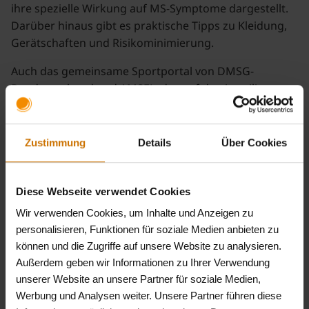
ihre spezielle Wirkung auf MS-Symptome dargestellt.
Darüber hinaus gibt es praktische Tipps zu Kleidung,
Gerätschaften und Risikominimierung.
Auch das gemeinsame Sportportal von DMSG-
Bundesverband und AMSEL, das auf den jeweiligen
Webseiten angeklickt werden kann, ist durch die
Darstellung der Outdoor-Sportarten erweitert worden
und lädt dazu ein, sich im Freien gezielt zu bewegen,
Zustimmung
Details
Über Cookies
die eine oder andere Sportart auszuprobieren und für
sich neu zu entdecken.
Diese Webseite verwendet Cookies
"Outdoorsport und Hippotherapie" kann online unter
Wir verwenden Cookies, um Inhalte und Anzeigen zu
www.dmsg.de
oder in den Geschäftsstellen der
personalisieren, Funktionen für soziale Medien anbieten zu
DMSG-Landesverbände bestellt werden.
können und die Zugriffe auf unsere Website zu analysieren.
Außerdem geben wir Informationen zu Ihrer Verwendung
Hintergrund
unserer Website an unsere Partner für soziale Medien,
Werbung und Analysen weiter. Unsere Partner führen diese
Der
DMSG-Bundesverband e.V.
, 1952/1953 als