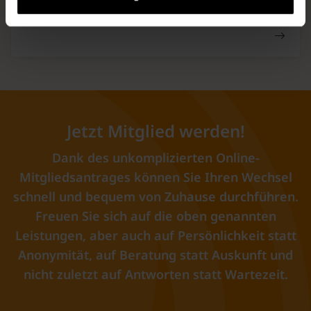
Mal…
Jetzt Mitglied werden!
Dank des unkomplizierten Online-
Mitgliedsantrages können Sie Ihren Wechsel
schnell und bequem von Zuhause durchführen.
Freuen Sie sich auf die oben genannten
Leistungen, aber auch auf Persönlichkeit statt
Anonymität, auf Beratung statt Auskunft und
nicht zuletzt auf Antworten statt Wartezeit.