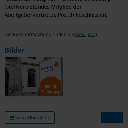
(stellvertretendes Mitglied der
Abeitgebervertreter, Pos. 3) beschlossen.
Die Bekanntmachung finden Sie
hier. (pdf)
Bilder
Aktion: Ra
Gemei
News Übersicht