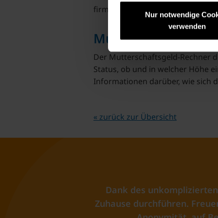
firmus mitversichert werden. Soll
Nur notwendige Cook
verwenden
Mutterschaftsgeld-
Der Mutterschaftsgeld-Rechner d
Status, ob und in welcher Höhe ei
Informationen darüber, wie sich
« zurück zur Übersicht
Dank des unkomplizierten
Zuhause durchführen. Freuen 
Anonymität, auf Be