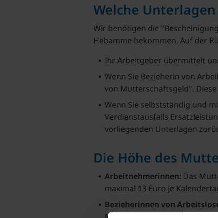
Welche Unterlagen 
Wir benötigen die "Bescheinigung
Hebamme bekommen. Auf der Rücks
Ihr Arbeitgeber übermittelt un
Wenn Sie Bezieherin von Arbeit
von Mutterschaftsgeld". Diese r
Wenn Sie selbstständig und mi
Verdienstausfalls Ersatzleistu
vorliegenden Unterlagen zurü
Die Höhe des Mutte
Arbeitnehmerinnen:
Das Mutte
maximal 13 Euro je Kalendertag
Bezieherinnen von Arbeitslose
Mutterschaftsgeldes.