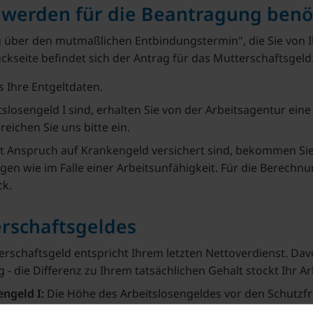
werden für die Beantragung benö
 über den mutmaßlichen Entbindungstermin", die Sie von I
eite befindet sich der Antrag für das Mutterschaftsgeld
s Ihre Entgeltdaten.
slosengeld I sind, erhalten Sie von der Arbeitsagentur ein
eichen Sie uns bitte ein.
t Anspruch auf Krankengeld versichert sind, bekommen Sie
ngen wie im Falle einer Arbeitsunfähigkeit. Für die Berechnu
ck.
rschaftsgeldes
rschaftsgeld entspricht Ihrem letzten Nettoverdienst. Da
 - die Differenz zu Ihrem tatsächlichen Gehalt stockt Ihr Ar
ngeld I:
Die Höhe des Arbeitslosengeldes vor den Schutzfri