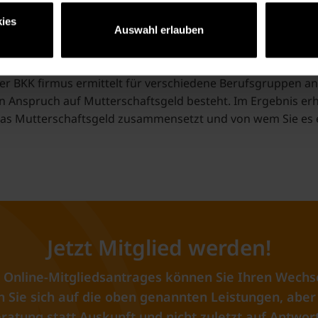
te Ihr Ehemann Mitglied einer privaten Krankenversicherung
ies
Auswahl erlauben
Rechner der BKK firmus
er BKK firmus ermittelt für verschiedene Berufsgruppen 
n Anspruch auf Mutterschaftsgeld besteht. Im Ergebnis erhal
 das Mutterschaftsgeld zusammensetzt und von wem Sie es 
Jetzt Mitglied werden!
 Online-Mitgliedsantrages können Sie Ihren Wechs
Sie sich auf die oben genannten Leistungen, aber 
ratung statt Auskunft und nicht zuletzt auf Antwort