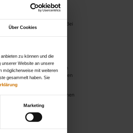
70 % des kalendertäglichen
inkommenssteuerbescheid. Der
d ist gesetzlich vorgegeben. Bei
Über Cookies
wA (Betriebswirtschaftliche
 anbieten zu können und die
g unserer Website an unsere
lgt, sobald alle erforderlichen
n möglicherweise mit weiteren
 50 Tage vor Ihrem mutmaßlichen
nste gesammelt haben. Sie
rklärung
s vorliegt, überweisen wir Ihnen
Marketing
 oder des Vaters bei der BKK