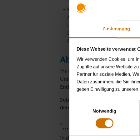
Selbstständige:
Bei hauptberu
Arbeitseinkommens. Dies erre
Höchstsatz für das Mutterscha
Zustimmung
Existenzgründerinnen erfolgt 
Auswertung) durch einen Steu
Diese Webseite verwendet 
Ablauf der Zahlun
Wir verwenden Cookies, um Inha
Zugriffe auf unsere Website z
Ihr Mutterschaftsgeld wird in der
Partner für soziale Medien, We
Unterlagen vor der Geburt Ihres 
Daten zusammen, die Sie ihnen
Entbindungstermin.
geben Einwilligung zu unseren
Sobald uns die standesamtliche B
Einwilligungsauswahl
den zweiten Teil des Mutterschaft
Notwendig
'...gesundum gut' v
In den allermeisten Fällen kann I