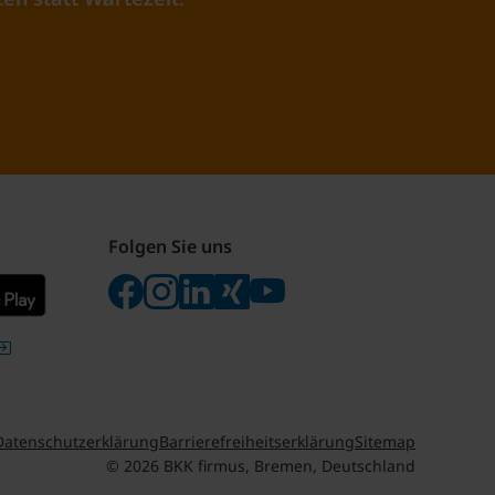
Folgen Sie uns
Folgen Sie uns auf Facebook
Folgen Sie uns auf Instagram
Besuchen Sie uns bei LinkedIn
Besuchen Sie uns bei Xing
Besuchen Sie uns bei yo
Datenschutzerklärung
Barrierefreiheitserklärung
Sitemap
© 2026 BKK firmus, Bremen, Deutschland