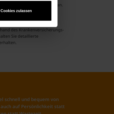
 sein, sprechen Sie uns bitte an.
Cookies zulassen
anhand des Krankenversicherungs-
ten Sie detaillierte
erhalten.
el schnell und bequem von
auch auf Persönlichkeit statt
en statt Wartezeit.