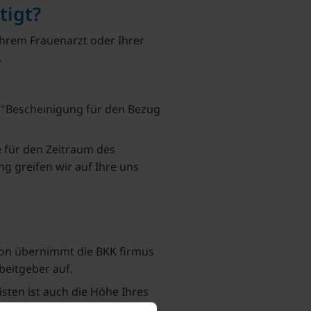
tigt?
hrem Frauenarzt oder Ihrer
.
e "Bescheinigung für den Bezug
 für den Zeitraum des
ng greifen wir auf Ihre uns
von übernimmt die BKK firmus
beitgeber auf.
sten ist auch die Höhe Ihres