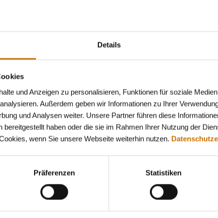
flich selbstständig Tätigen beträgt das Mutterschaftsgeld 
chnet sich aus dem Arbeitseinkommen aus dem letzten E
ftsgeld richtet sich nach der Beitragsbemessungsgrenze un
Details
eine Schätzung über die Gewinn- u. Verlustrechnung bzw. B
erberater.
Cookies
gen
lte und Anzeigen zu personalisieren, Funktionen für soziale Medien
u analysieren. Außerdem geben wir Informationen zu Ihrer Verwendun
 Regel in zwei Zahlungen überwiesen. Die erste Zahlung erfo
rbung und Analysen weiter. Unsere Partner führen diese Informatione
Babys vorliegen. Diese Zahlung überweisen wir frühestens
 bereitgestellt haben oder die sie im Rahmen Ihrer Nutzung der Die
 Cookies, wenn Sie unsere Webseite weiterhin nutzen.
Datenschutze
escheinigung (Geburtsurkunde) über die Geburt Ihres Kinde
sgeldes.
Präferenzen
Statistiken
ersichert mit der BKK firmus
hr Baby beitragsfrei in der Familienversicherung der Mutter