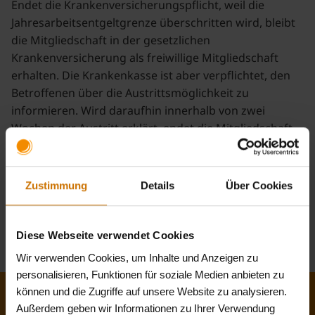
Endet die Krankenversicherungspflicht, weil die
Jahresarbeitsentgeltgrenze überschritten wird, bleibt
die Mitgliedschaft in der gesetzlichen
Krankenversicherung als freiwillige Mitgliedschaft
erhalten. Die Krankenkasse ist aber verpflichtet, den
Betroffenen über die Austrittsmöglichkeit zu
informieren. Wird daraufhin innerhalb von zwei
Wochen der Austritt erklärt, endet die Mitgliedschaft
mit Ablauf des Kalenderjahres, in dem die
Jahresarbeitsentgeltgrenze überschritten wurde.
Zustimmung
Details
Über Cookies
« zurück zur Übersicht
Diese Webseite verwendet Cookies
Wir verwenden Cookies, um Inhalte und Anzeigen zu
personalisieren, Funktionen für soziale Medien anbieten zu
können und die Zugriffe auf unsere Website zu analysieren.
Jetzt Mitglied werden!
Außerdem geben wir Informationen zu Ihrer Verwendung