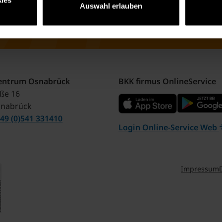
ies
Auswahl erlauben
Antrag ausfüllen
Infos zur Mitgliedschaft
zentrum Osnabrück
BKK firmus OnlineService
aße 16
snabrück
49 (0)541 331410
Login Online-Service Web
Impressum