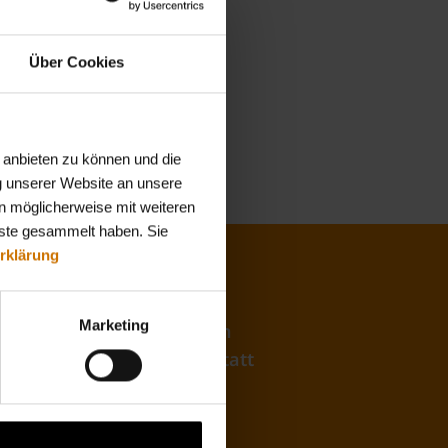
 nicht mehr als die dem
Über Cookies
KK firmus versichert sind.
g oder unseren anderen
 anbieten zu können und die
g unserer Website an unsere
n möglicherweise mit weiteren
nste gesammelt haben. Sie
rklärung
Marketing
el schnell und bequem von
auch auf Persönlichkeit statt
en statt Wartezeit.