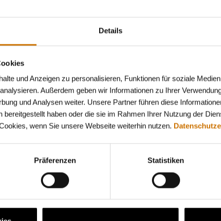
en Versicherten und Behandlungsversuch max. 500 €, jedoch
ch entstandenen Kosten.
Details
 von bis zu 3.000 € rechnen, wenn beide Partner bei der B
er gerne an, wenn Sie Fragen zur künstlichen Befruchtun
Cookies
lte und Anzeigen zu personalisieren, Funktionen für soziale Medien
u analysieren. Außerdem geben wir Informationen zu Ihrer Verwendun
rbung und Analysen weiter. Unsere Partner führen diese Informatione
 bereitgestellt haben oder die sie im Rahmen Ihrer Nutzung der Die
 Cookies, wenn Sie unsere Webseite weiterhin nutzen.
Datenschutze
Jetzt Mitglied werden!
Präferenzen
Statistiken
 Online-Mitgliedsantrages können Sie Ihren Wechs
Sie sich auf die oben genannten Leistungen, aber 
ratung statt Auskunft und nicht zuletzt auf Antwort