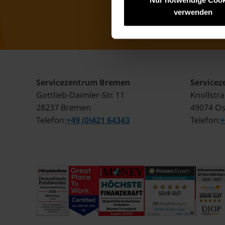
Nur notwendige Cook
verwenden
Servicezentrum Bremen
Service
Gottlieb-Daimler-Str. 11
Knollstr
28237 Bremen
49074 O
Telefon
+49 (0)421 64343
Telefon
+