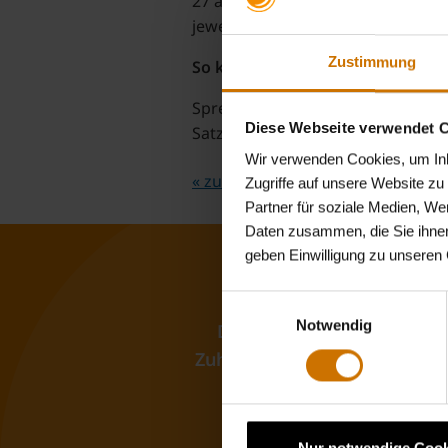
27 a SGB V gegeben sind, für jed
jeweiligen Versicherten tatsächli
Zustimmung
So können Sie mit einem Zuschuss
Sprechen Sie unsere Kundenberat
Diese Webseite verwendet 
Satzungsleistungen haben.
Wir verwenden Cookies, um Inha
« zurück zur Übersicht
Zugriffe auf unsere Website z
Partner für soziale Medien, We
Daten zusammen, die Sie ihnen
geben Einwilligung zu unseren
Einwilligungsauswahl
Notwendig
Dank des unkomplizierten
Zuhause durchführen. Freuen 
Anonymität, auf Be