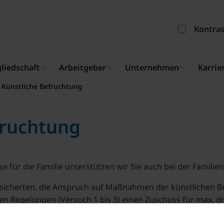
Kontra
liedschaft
Arbeitgeber
Unternehmen
Karrie
Künstliche Befruchtung
fruchtung
 für die Familie unterstützen wir Sie auch bei der Familie
sicherten, die Anspruch auf Maßnahmen der künstlichen Be
hen Regelungen (Versuch 1 bis 3) einen Zuschuss für max. 
für den Versuch 4, 5 und 6 beträgt, solange die Voraussetz