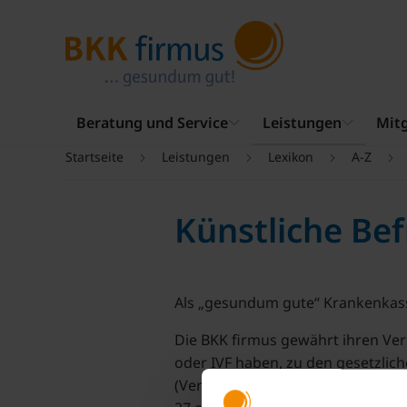
Beratung und Service
Leistungen
Mitg
Startseite
Leistungen
Lexikon
A-Z
Künstliche Be
Als „gesundum gute“ Krankenkasse
Die BKK firmus gewährt ihren Ver
oder IVF haben, zu den gesetzlic
(Versuch 4 bis 6). Der Zuschuss 