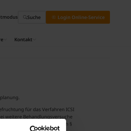
stmodus
Suche
Login Online-Service
re
Kontakt
nplanung.
fruchtung für das Verfahren ICSI
drei weitere Behandlungsversuche
ungen der Regelversorgung nach §