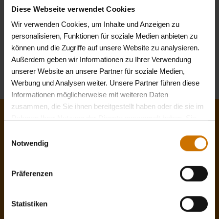
der INTER Krankenversicherung, beraten zu lassen.
Diese Webseite verwendet Cookies
Weitere Informationen zu einer passenden
Wir verwenden Cookies, um Inhalte und Anzeigen zu
Zusatzversicherung finden Sie hier:
personalisieren, Funktionen für soziale Medien anbieten zu
können und die Zugriffe auf unsere Website zu analysieren.
» Zusatzversicherung der INTER (externer Link)
Außerdem geben wir Informationen zu Ihrer Verwendung
« zurück zum Lexikon A-Z
unserer Website an unsere Partner für soziale Medien,
Werbung und Analysen weiter. Unsere Partner führen diese
Informationen möglicherweise mit weiteren Daten
zusammen, die Sie ihnen bereitgestellt haben oder die sie im
Rahmen Ihrer Nutzung der Dienste gesammelt haben. Sie
Jetzt Mitglied werden!
geben Einwilligung zu unseren Cookies, wenn Sie unsere
Einwilligungsauswahl
Webseite weiterhin nutzen.
Datenschutzerklärung
Notwendig
Dank des unkomplizierten Online-
Mitgliedsantrages können Sie Ihren Wechsel
schnell und bequem von Zuhause durchführen.
Präferenzen
Freuen Sie sich auf die oben genannten
Leistungen, aber auch auf Persönlichkeit statt
Statistiken
Anonymität, auf Beratung statt Auskunft und