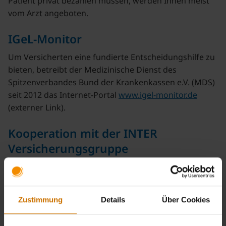
Patient privat bezahlen müssen, werden Ihnen meist
vom Arzt angeboten.
IGeL-Monitor
Um Versicherten eine fundierte Entscheidungshilfe zu
bieten, betreibt der Medizinische Dienst des
Spitzenverbandes Bund der Krankenkassen e.V. (MDS)
seit 2012 das Internet-Portal
www.igel-monitor.de
(externer Link).
Kooperation mit der INTER
Versicherungsgruppe
Für eine erweiterte Absicherung und die Erstattung
Zustimmung
Details
Über Cookies
von individuellen Gesundheitsleistungen empfehlen
wir Ihnen, sich von unserem Kooperationspartner,