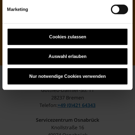
nicht zuletzt auf Antworten statt Wartezeit.
Marketing
Antrag ausfüllen
Cookies zulassen
Infos zur Mitgliedschaft
Auswahl erlauben
Nur notwendige Cookies verwenden
Servicezentrum Bremen
Gottlieb-Daimler-Str. 11
28237 Bremen
Telefon
+49 (0)421 64343
Servicezentrum Osnabrück
Knollstraße 16