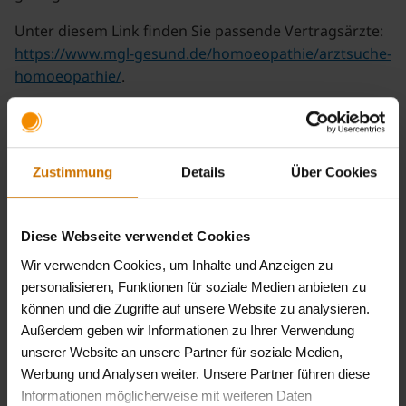
Unter diesem Link finden Sie passende Vertragsärzte:
https://www.mgl-gesund.de/homoeopathie/arztsuche-
homoeopathie/
.
Wenn Sie einen Vertragsarzt in Ihrer Nähe für
homöopathische Leistungen suchen, klicken Sie auf
„Arztsuche“. Nach Eingabe Ihres Bundeslandes, Ihrer
Zustimmung
Details
Über Cookies
Postleitzahl und Ihrer Krankenkasse: BKK firmus
werden Ihnen die teilnehmenden Ärzte für Ihre
Selektion angezeigt
Diese Webseite verwendet Cookies
Wir verwenden Cookies, um Inhalte und Anzeigen zu
Kooperation mit der INTER
personalisieren, Funktionen für soziale Medien anbieten zu
Versicherungsgruppe
können und die Zugriffe auf unsere Website zu analysieren.
Außerdem geben wir Informationen zu Ihrer Verwendung
unserer Website an unsere Partner für soziale Medien,
Werbung und Analysen weiter. Unsere Partner führen diese
Für eine erweiterte Absicherung der Homöopathie
Informationen möglicherweise mit weiteren Daten
empfehlen wir Ihnen, sich von unserem