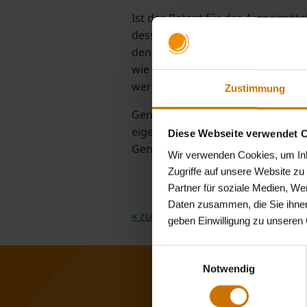
Ist das Patent für das Arzneimitt
dessen Wirkstoffe zu einem eigen
den Markt bringen. Qualität und 
wie bei Originalpräparaten bei d
werden.
Zustimmung
Generika sind somit nicht einfach 
eigene Grundlagenforschung betr
Diese Webseite verwendet 
Generikum immer dem Original.
Wir verwenden Cookies, um Inha
Zugriffe auf unsere Website z
Partner für soziale Medien, We
Daten zusammen, die Sie ihnen
« zurück zum Lexikon A-Z
geben Einwilligung zu unseren
Einwilligungsauswahl
Notwendig