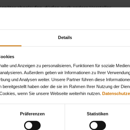
el später abgelaufen, dürfen auch andere Hersteller
en Produkt verarbeiten und als "Generikum" auf
Sicherheit müssen dabei vom Hersteller ebenso
er staatlichen Zulassungsbehörde nachgewiesen
Details
"billiger" oder "schlechter". Der günstigere Preis resultiert
eiben müssen. Qualität und Menge der enthaltenen Wirkst
Cookies
lte und Anzeigen zu personalisieren, Funktionen für soziale Medien
u analysieren. Außerdem geben wir Informationen zu Ihrer Verwendun
rbung und Analysen weiter. Unsere Partner führen diese Informatione
 bereitgestellt haben oder die sie im Rahmen Ihrer Nutzung der Die
 Cookies, wenn Sie unsere Webseite weiterhin nutzen.
Datenschutze
Präferenzen
Statistiken
Jetzt Mitglied werden!