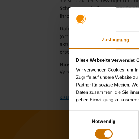
Sie sind aktuell schwanger und 
Schwangerschaft ein reines Folsä
Ihre BKK firmus Sie mit 20,00 € d
Dafür müssen Sie lediglich Ihre
(örtlich und/oder online) bei uns
Zustimmung
aktuellen IBAN erhalten Sie umge
erstattet.
Diese Webseite verwendet 
Hinweis
: Eine Kostenübernahme v
Wir verwenden Cookies, um Inha
Versandhändler) ist nicht möglich
Zugriffe auf unsere Website z
Partner für soziale Medien, We
Daten zusammen, die Sie ihnen
« zurück zum Lexikon A-Z
geben Einwilligung zu unseren
Einwilligungsauswahl
Notwendig