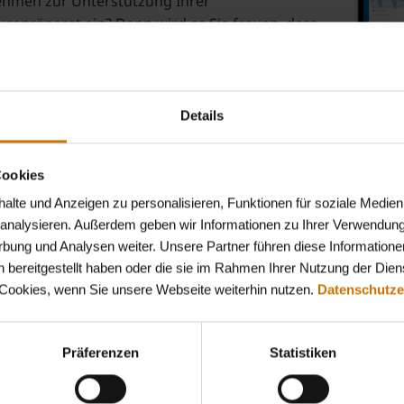
nehmen zur Unterstützung Ihrer
urepräparat ein? Dann wird es Sie freuen, dass
afür pro Schwangerschaft finanziell unterstützt.
Schnell,
 personenbezogene Rechnung von Ihrer Apotheke
d
 zur Erstattung einreichen. Mit Angabe Ihrer
Details
hend von uns Ihre Kosten bis maximal 20,00 €
Cookies
on Privat-Unternehmen (z.B. Online-
lte und Anzeigen zu personalisieren, Funktionen für soziale Medien
.
u analysieren. Außerdem geben wir Informationen zu Ihrer Verwendun
rbung und Analysen weiter. Unsere Partner führen diese Informatione
 bereitgestellt haben oder die sie im Rahmen Ihrer Nutzung der Die
 Cookies, wenn Sie unsere Webseite weiterhin nutzen.
Datenschutze
Präferenzen
Statistiken
Jetzt Mitglied werden!