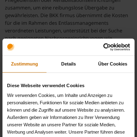
zusammen, um eine reibungslose Übergabe zu
gewährleisten. Die BKK firmus übernimmt die Kosten
für die im Rahmen des Entlassmanagements
verordneten Leistungen, unterstützt bei der Suche
nach geeigneten Nachsorgeeinrichtungen wie
Pflegeheimen oder Rehabilitationszentren und
bearbeitet Genehmigungen, wie zum Beispiel für eine
stationäre Rehabilitation, in beschleunigter Form.
Zustimmung
Details
Über Cookies
Zudem steht die BKK firmus beratend zur Seite, etwa
bei der Organisation ambulanter Pflege oder bei
Fragen zu weiteren Unterstützungsleistungen.
Diese Webseite verwendet Cookies
Wir verwenden Cookies, um Inhalte und Anzeigen zu
Wichtig ist, dass die Versicherten schriftlich in das
personalisieren, Funktionen für soziale Medien anbieten zu
Entlassmanagement einwilligen, damit das
können und die Zugriffe auf unsere Website zu analysieren.
Krankenhaus relevante Informationen weitergeben
Außerdem geben wir Informationen zu Ihrer Verwendung
darf.
unserer Website an unsere Partner für soziale Medien,
Werbung und Analysen weiter. Unsere Partner führen diese