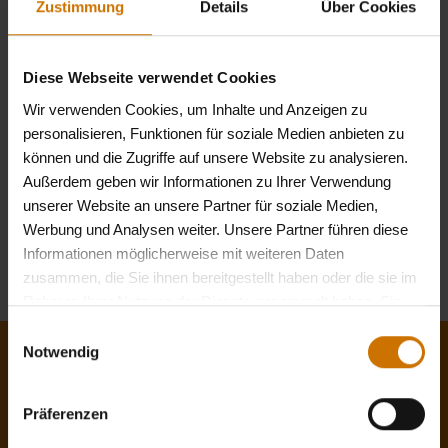
Für eine erweiterte Absicherung und bei einer
Zustimmung
Details
Über Cookies
regelmäßigen Inanspruchnahme von Akupunktur
empfehlen wir Ihnen, sich von unserem
Diese Webseite verwendet Cookies
Kooperationspartner, der INTER
Krankenversicherung, beraten zu lassen. Weitere
Wir verwenden Cookies, um Inhalte und Anzeigen zu
Informationen zu einer passenden
personalisieren, Funktionen für soziale Medien anbieten zu
Zusatzversicherung finden Sie hier:
können und die Zugriffe auf unsere Website zu analysieren.
Außerdem geben wir Informationen zu Ihrer Verwendung
» Ambulante Zusatzversicherung der INTER (externer
unserer Website an unsere Partner für soziale Medien,
Link)
Werbung und Analysen weiter. Unsere Partner führen diese
Informationen möglicherweise mit weiteren Daten
« zurück zum Lexikon A-Z
zusammen, die Sie ihnen bereitgestellt haben oder die sie im
Rahmen Ihrer Nutzung der Dienste gesammelt haben. Sie
geben Einwilligung zu unseren Cookies, wenn Sie unsere
Einwilligungsauswahl
Webseite weiterhin nutzen.
Datenschutzerklärung
Notwendig
Jetzt Mitglied werden!
Präferenzen
Dank des unkomplizierten Online-
Mitgliedsantrages können Sie Ihren Wechsel