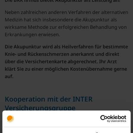
Neben zahlreichen anderen Verfahren der alternativen
Medizin hat sich insbesondere die Akupunktur als
wirksame Methode zur erfolgreichen Behandlung von
Erkrankungen erwiesen.
Die Akupunktur wird als Heilverfahren für bestimmte
Knie- und Rückenschmerzen anerkannt und direkt
über die Versichertenkarte abgerechnet. Ihr Arzt
klärt Sie zu einer möglichen Kostenübernahme gerne
auf.
Kooperation mit der INTER
Versicherungsgruppe