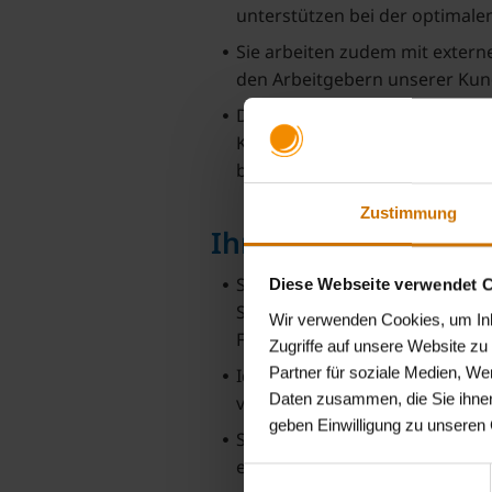
unterstützen bei der optimal
Sie arbeiten zudem mit extern
den Arbeitgebern unserer Ku
Durch Ihr fachkundiges Engag
Kundeninteressen bei. Ihr Ziel
bestmögliche Betreuung unser
Zustimmung
Ihr Profil:
Sie haben eine abgeschlossen
Diese Webseite verwendet 
Sozialversicherungsfachangest
Wir verwenden Cookies, um Inha
Fachangestellte/r oder eine ver
Zugriffe auf unsere Website z
Partner für soziale Medien, We
Idealerweise konnten Sie bere
Daten zusammen, die Sie ihnen
vergleichbaren Beratungsumf
geben Einwilligung zu unseren
Sie verfügen über medizinisch
einzuarbeiten.
Einwilligungsauswahl