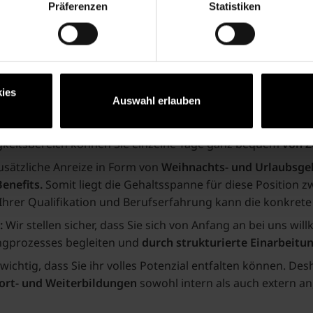
rahlung und können sich auf unterschiedliche Herausforder
Präferenzen
Statistiken
-Produkten ist für Sie selbstverständlich.
e:
ies
Auswahl erlauben
ns haben Sie die Möglichkeit, Ihre Arbeitszeit innerhalb vo
Gleitzeitregelung auch mit der Option, die Stunden auf
4 T
igkeitsbereich können Sie einzelne Tage ganz bequem
von Z
usätzliche Anreize in Form von
Weihnachts- und Urlaubsgeld
enefits.
Somit liegt die Gehaltsspanne für diese Position z
hrer Qualifikation und Berufserfahrung kann die konkrete 
:
Wir stellen sicher, dass Sie sich von Anfang an bei uns wi
gprozesses begleiten und
durch strukturierte Einarbeitu
 wichtig, dass Sie ihr volles Potenzial entfalten können. Des
Fort- und Weiterbildungen
sowohl intern als auch extern an