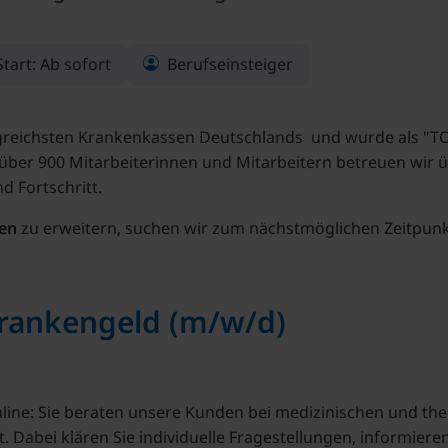
tart: Ab sofort
Berufseinsteiger
olgreichsten Krankenkassen Deutschlands und wurde als "T
ber 900 Mitarbeiterinnen und Mitarbeitern betreuen wir üb
d Fortschritt.
en
zu erweitern, suchen wir zum nächstmöglichen Zeitpunkt
Krankengeld (m/w/d)
online: Sie beraten unsere Kunden bei medizinischen und 
. Dabei klären Sie individuelle Fragestellungen, informie