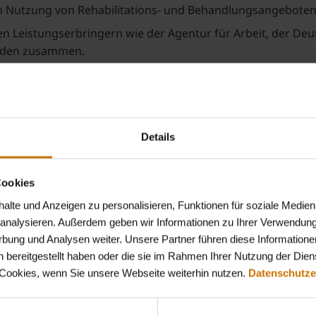
en Nutzung von Rehabilitations- und Behandlungsangeboten
en Leistungserbringern wie der Agentur für Arbeit, der D
nden zusammen.
ement tragen Sie zu einem effizienten Kostenmanagement 
 ist es, eine schnelle und nachhaltige Rückkehr in den Arbei
er Kunden zu gewährleisten.
Details
e Ausbildung und/oder Studium im Gesundheitswesen (z.B. 
Cookies
ellte/r, Kaufmann / Kauffrau im Gesundheitswesen, Physiot
lte und Anzeigen zu personalisieren, Funktionen für soziale Medien
gleichbare Qualifikation).
u analysieren. Außerdem geben wir Informationen zu Ihrer Verwendun
rbung und Analysen weiter. Unsere Partner führen diese Informatione
its einschlägige Berufserfahrung im Bereich Krankengeld, 
 bereitgestellt haben oder die sie im Rahmen Ihrer Nutzung der Die
eld sammeln.
 Cookies, wenn Sie unsere Webseite weiterhin nutzen.
Datenschutze
e Grundkenntnisse und sind bereit, sich in sozialversicher