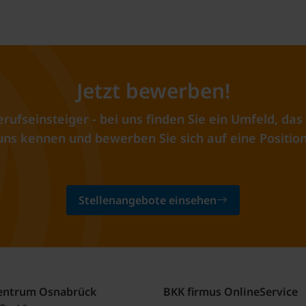
Jetzt bewerben!
rufseinsteiger - bei uns finden Sie ein Umfeld, d
uns kennen und bewerben Sie sich auf eine Position
Stellenangebote einsehen
zentrum Osnabrück
BKK firmus OnlineService