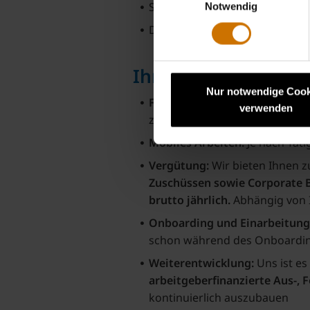
Sie haben eine positive Ausst
Notwendig
Der Umgang mit allen MS-Office
Ihre BKK Mehrwert
Nur notwendige Cook
Flexibilität und Gleitzeit:
Bei u
verwenden
zu gestalten – Im Rahmen der 
Mobiles Arbeiten:
Je nach Tät
Vergütung:
Wir bieten Ihnen z
Zuschüssen sowie Corporate B
brutto jährlich.
Abhängig von I
Onboarding und Einarbeitung
schon während des Onboardin
Weiterentwicklung:
Uns ist es
arbeitgeberfinanzierte Aus-, 
kontinuierlich auszubauen