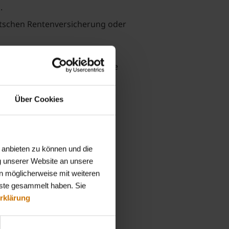
.
eutschen Rentenversicherung oder
unter Berücksichtigung der
tsalltag zu ermöglichen und die
Über Cookies
als
herapeut/in, medizinische/r
 anbieten zu können und die
g unserer Website an unsere
n möglicherweise mit weiteren
Arbeitsunfähigkeit oder einem
nste gesammelt haben. Sie
rklärung
ungsrechtliche Themen