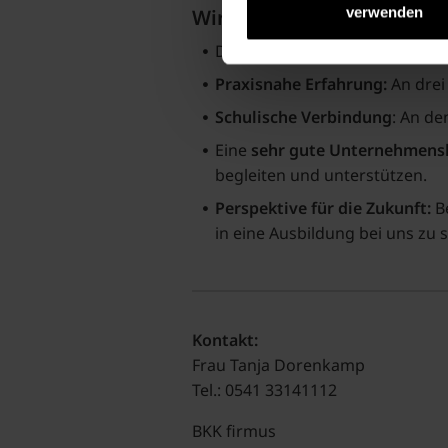
verwenden
Wir bieten dir:
Den
Einstieg ins Berufsleben
b
Praxisnahe Erfahrung:
An drei
Schulische Verbindung
: An de
Eine
sehr gute Unternehmens
begleiten und unterstützen.
Perspektive für die Zukunft:
Be
in eine Ausbildung bei uns zu s
Kontakt:
Frau Tanja Dorenkamp
Tel.: 0541 33141112
BKK firmus