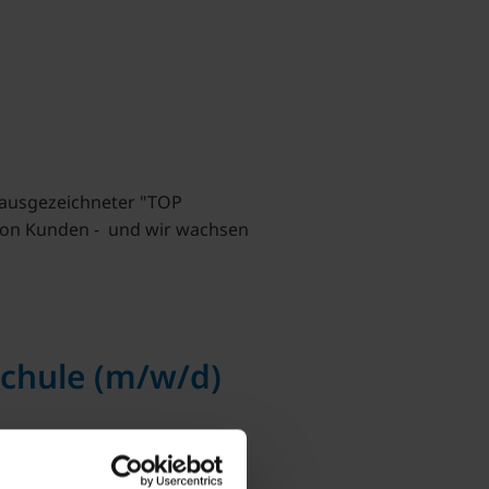
 ausgezeichneter "TOP
lion Kunden - und wir wachsen
chule (m/w/d)