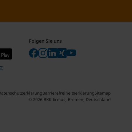
Folgen Sie uns
Folgen Sie uns auf Facebook
Folgen Sie uns auf Instagram
Besuchen Sie uns bei LinkedIn
Besuchen Sie uns bei Xing
Besuchen Sie uns bei yo
Datenschutzerklärung
Barrierefreiheitserklärung
Sitemap
© 2026 BKK firmus, Bremen, Deutschland