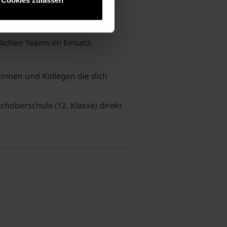
lichen Teams im Einsatz.
ginnen und Kollegen die dich
choberschule (12. Klasse) direkt