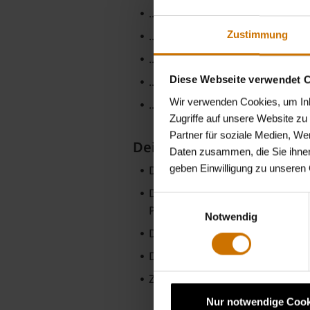
... du die Fachoberschule mit
... du motiviert bist, Praxisl
Zustimmung
... du Lust hast, in einem fre
Diese Webseite verwendet 
... du dich für kaufmännische T
Wir verwenden Cookies, um Inha
... du Freude am Umgang mit 
Zugriffe auf unsere Website z
Partner für soziale Medien, We
Deine Aufgaben:
Daten zusammen, die Sie ihnen
geben Einwilligung zu unseren
Du erhältest Einblicke in die 
Du planst und organisierst Ve
Einwilligungsauswahl
Pflegeversicherung.
Notwendig
Du siehst, wie Teamarbeit und
Du arbeitest papierlos und di
Zudem wirkst du aktiv an uns
Nur notwendige Cook