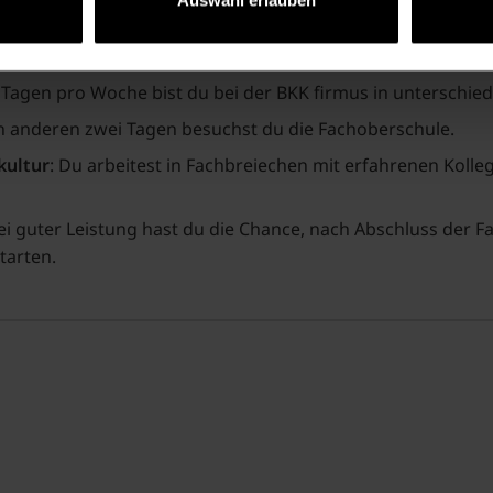
ei einem moderen Arbeitgeber.
 Tagen pro Woche bist du bei der BKK firmus in unterschied
n anderen zwei Tagen besuchst du die Fachoberschule.
kultur
: Du arbeitest in Fachbreiechen mit erfahrenen Kolle
i guter Leistung hast du die Chance, nach Abschluss der Fa
tarten.