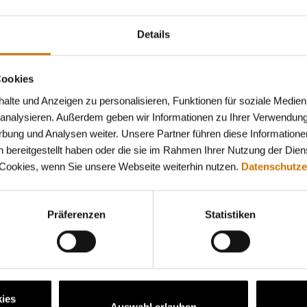
 einem wirtschaftlichen Schwerpunkt besuchst.
uft im Gesundheits- und Sozialwessen zu schnuppern.
Details
undlichen Team mitzuarbeiten.
Cookies
ätigkeiten und digitale Prozesse interessierst.
lte und Anzeigen zu personalisieren, Funktionen für soziale Medien
Menschen hast und neue Herausforderungen spannend fin
u analysieren. Außerdem geben wir Informationen zu Ihrer Verwendun
rbung und Analysen weiter. Unsere Partner führen diese Informatione
 bereitgestellt haben oder die sie im Rahmen Ihrer Nutzung der Die
 Cookies, wenn Sie unsere Webseite weiterhin nutzen.
Datenschutze
Abläufe der BKK firmus und untersützt die Teams bei der Ve
rwaltungsabläufe sowie Geschäfts- und Leistungsprozesse 
Präferenzen
Statistiken
 Kundenservice Hand in Hand gehen, z.B. bei Versicherung
gital - spannende Einblicke in moderne Softwarelösungen
eren Unternehmenszielen mit.
ies
Auswahl erlauben