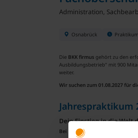
Administration, Sachbear
Osnabrück
Praktiku
Die
BKK firmus
gehört zu den erf
Ausbildungsbetrieb" mit 900 Mita
weiter.
Wir suchen zum 01.08.2027 für d
Jahrespraktikum 
Dein Einstieg in die Welt
Bei uns bist du richtig, wenn ...