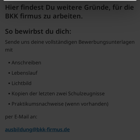
Hier findest Du weitere Gründe, für die
BKK firmus zu arbeiten.
So bewirbst du dich:
Sende uns deine vollständigen Bewerbungsunterlagen
mit
Anschreiben
Lebenslauf
Lichtbild
Kopien der letzten zwei Schulzeugnisse
Praktikumsnachweise (wenn vorhanden)
per E-Mail an:
ausbildung
bkk-firmus.de