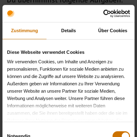
Bearbeitung sämtlicher Leistungsanfragen von
A
(wie Arbeitsunfähigkeitsfällen) bis
Z
(wie
Zahnersatz)
Zustimmung
Details
Über Cookies
Persönliche und telefonische Kundenbetreuung
unserer Versicherten an verschiedenen Standorten
Diese Webseite verwendet Cookies
Mitwirkung an Unternehmenszielen
Wir verwenden Cookies, um Inhalte und Anzeigen zu
Wir bieten dir :
personalisieren, Funktionen für soziale Medien anbieten zu
können und die Zugriffe auf unsere Website zu analysieren.
Eine abwechslungsreiche Ausbildung mit flexiblen
Außerdem geben wir Informationen zu Ihrer Verwendung
Arbeitszeiten
unserer Website an unsere Partner für soziale Medien,
Wechselnde Einsätze in verschiedenen Teams und
Werbung und Analysen weiter. Unsere Partner führen diese
an unterschiedlichen Standorten der BKK firmus
Informationen möglicherweise mit weiteren Daten
zusammen, die Sie ihnen bereitgestellt haben oder die sie im
Umfassende Weiterbildungsmöglichkeiten:
Rahmen Ihrer Nutzung der Dienste gesammelt haben. Sie
Seminare, Workshops, E-Learning
geben Einwilligung zu unseren Cookies, wenn Sie unsere
Einwilligungsauswahl
Individuelle Betreuung, persönliche
Webseite weiterhin nutzen.
Datenschutzerklärung
Notwendig